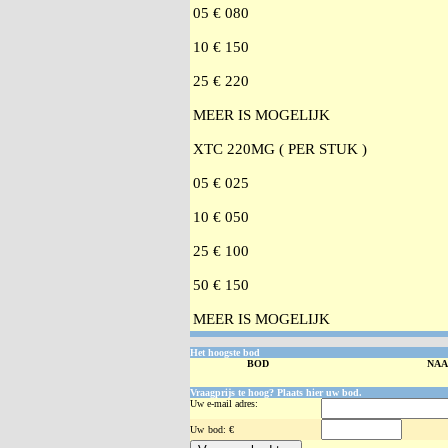
05 € 080
10 € 150
25 € 220
MEER IS MOGELIJK
XTC 220MG ( PER STUK )
05 € 025
10 € 050
25 € 100
50 € 150
MEER IS MOGELIJK
Het hoogste bod
BOD
NA
Vraagprijs te hoog? Plaats hier uw bod.
Uw e-mail adres:
Uw
bod: €