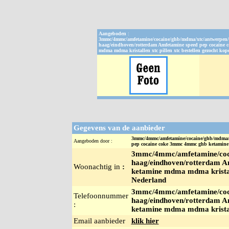
Aangeboden
:
3mmc/4mmc/amfetamine/cocaine/ghb/mdma/xtc/antwerpen/
haag/eindhoven/rotterdam Amfetamine speed pep cocaine
mdma mdma kristallen xtc pillen xtc bestellen gezocht kop
Gegevens van de aanbieder
3mmc/4mmc/amfetamine/cocaine/ghb/mdma/xt
Aangeboden door :
pep cocaine coke 3mmc 4mmc ghb ketamine m
3mmc/4mmc/amfetamine/coca
haag/eindhoven/rotterdam A
Woonachtig in
:
ketamine mdma mdma kristalle
Nederland
3mmc/4mmc/amfetamine/coca
Telefoonnummer
haag/eindhoven/rotterdam A
:
ketamine mdma mdma kristalle
Email aanbieder
klik hier