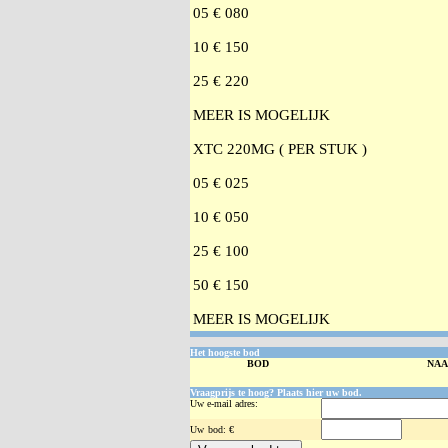
05 € 080
10 € 150
25 € 220
MEER IS MOGELIJK
XTC 220MG ( PER STUK )
05 € 025
10 € 050
25 € 100
50 € 150
MEER IS MOGELIJK
Het hoogste bod
BOD
NA
Vraagprijs te hoog? Plaats hier uw bod.
Uw e-mail adres:
Uw
bod: €