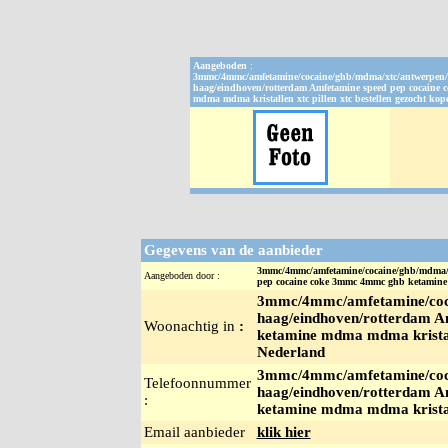
Aangeboden
:
3mmc/4mmc/amfetamine/cocaine/ghb/mdma/xtc/antwerpen/
haag/eindhoven/rotterdam Amfetamine speed pep cocaine
mdma mdma kristallen xtc pillen xtc bestellen gezocht kop
Gegevens van de aanbieder
3mmc/4mmc/amfetamine/cocaine/ghb/mdma/xt
Aangeboden door :
pep cocaine coke 3mmc 4mmc ghb ketamine m
3mmc/4mmc/amfetamine/coca
haag/eindhoven/rotterdam A
Woonachtig in
:
ketamine mdma mdma kristalle
Nederland
3mmc/4mmc/amfetamine/coca
Telefoonnummer
haag/eindhoven/rotterdam A
:
ketamine mdma mdma kristalle
Email aanbieder
klik hier