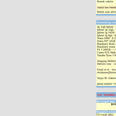
Bezoek website
Aantal keer bekek
Bekijk mijn adver
Beschrijving van
4g 32gb Iphone -
Iphone 3g 32gb -
Iphone 3g 16GB -
Iphone 3g 8gb - $
Nokia N900 - $ 2
Nokia N97 32GB 
Blackberry Bold-
Blackberry storm-
PS 3 200GB------
Canon EOS Mark I
Yamaha Tyros 3 K
Shipping Method
Delivery time : w
Email us at: - bl
ericphones@hotm
Skype ID: blakest
phone number:+
SMS "
HANDEL
Het hoogste bod
BO
Vraagprijs te hoo
Uw e-mail adres: