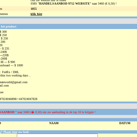
Om uw website hier te tonen
SMS "
HANDELSAANBOD 9712 WEBSITE
" naar 3460 (€ 0,50) !
en
1055
tenties
klik hier
 het product
 $ 300
 $ 250
 $ 230
 200
20
- $ 235
--240$
---220$
--200$
II --- $ 900
eyboard --- $ 1000
 : FedEx / DHL
ithin two working days ..
createworld@gmail.com
ail.com
ore
447024046898/+447024047828
SAANBOD
" naar 3460 (� 0,50) om uw aanbieding in de top 10 te krijgen !
D
NAAM
DATUM
g? Plaats hier uw bod.