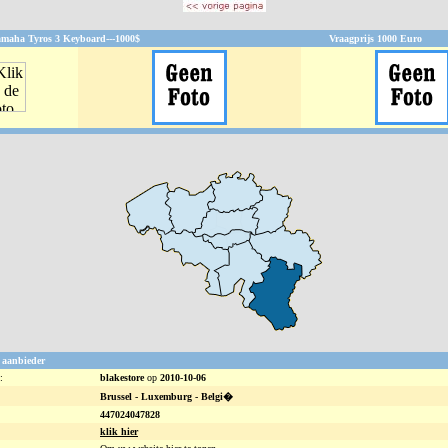
maha Tyros 3 Keyboard---1000$
Vraagprijs
1000
Euro
 aanbieder
:
blakestore
op
2010-10-06
Brussel -
Luxemburg - Belgi�
447024047828
klik hier