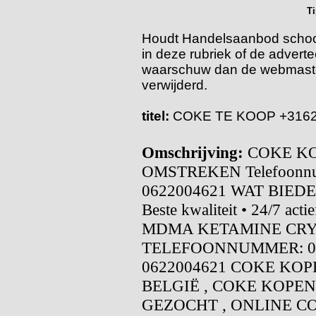
T
Houdt Handelsaanbod schoon!
in deze rubriek of de adverte
waarschuw dan de webmaster
verwijderd.
titel:
COKE TE KOOP +316
Omschrijving:
COKE K
OMSTREKEN Telefoonnu
0622004621 WAT BIEDEN 
Beste kwaliteit • 24/7 ac
MDMA KETAMINE CRY
TELEFOONNUMMER: 06
0622004621 COKE KOP
BELGIË , COKE KOPE
GEZOCHT , ONLINE C